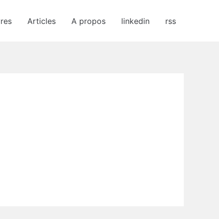
vres
Articles
A propos
linkedin
rss