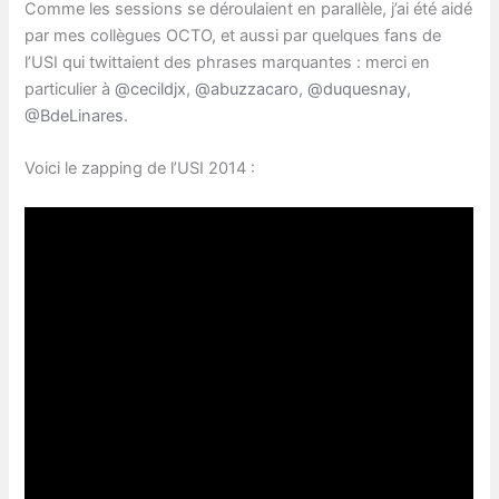
Comme les sessions se déroulaient en parallèle, j’ai été aidé
par mes collègues OCTO, et aussi par quelques fans de
l’USI qui twittaient des phrases marquantes : merci en
particulier à
@cecildjx
,
@abuzzacaro
,
@duquesnay
,
@BdeLinares
.
Voici le zapping de l’USI 2014 :