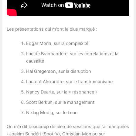
Les présentations qui m’ont le plus marqué :
Edgar Morin, sur la complexité
Luc de Branbandère, sur les corrélations et la
causalité
Hal Gregerson, sur la disruption
Laurent Alexandre, sur le transhumanisme
Nancy Duarte, sur la « résonance »
Scott Berkun, sur le management
Niklag Modig, sur le Lean
On m’a dit beaucoup de bien de sessions que j’ai manquées
:
Joakim Sundén (Spotify)
,
Christian Monjou sur