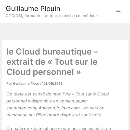
Aller
Guillaume Plouin
au
CTO/DSI, formateur, auteur, expert du numérique
contenu
le Cloud bureautique –
extrait de « Tout sur le
Cloud personnel »
Par
Guillaume Plouin
/
21/06/2013
Ce texte est extrait de mon livre « Tout sur le Cloud
personnel » disponible en version papier
sur
dunod.com
,
Amazon.fr
,
fnac.com
, en version
numérique sur
l’iBookstore d’Apple
et
sur Kindle
.
On parle de « bureautique » pour qualifier les outils de