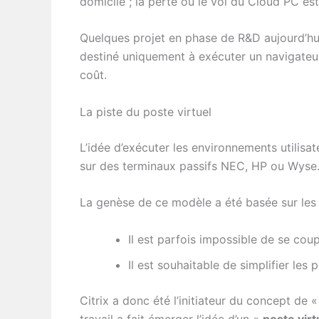
domicile ; la perte ou le vol du Cloud PC es
Quelques projet en phase de R&D aujourd’hu
destiné uniquement à exécuter un navigateur
coût.
La piste du poste virtuel
L’idée d’exécuter les environnements utilis
sur des terminaux passifs NEC, HP ou Wyse
La genèse de ce modèle a été basée sur les 
Il est parfois impossible de se cou
Il est souhaitable de simplifier le
Citrix a donc été l’initiateur du concept de 
travail a fait émerger l’idée d’un «
poste virt