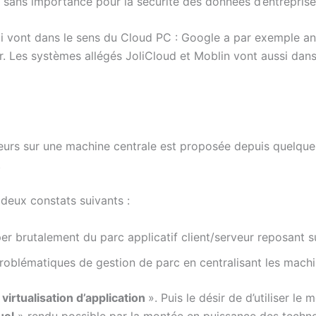
t sans importance pour la sécurité des données d’entreprise 
i vont dans le sens du Cloud PC : Google a par exemple a
. Les systèmes allégés JoliCloud et Moblin vont aussi dans
ateurs sur une machine centrale est proposée depuis quelqu
.
deux constats suivants :
per brutalement du parc applicatif client/serveur reposant 
s problématiques de gestion de parc en centralisant les machi
«
virtualisation d’application
». Puis le désir de d’utiliser l
uel
» rendu possible par la montée en puissance des technolo