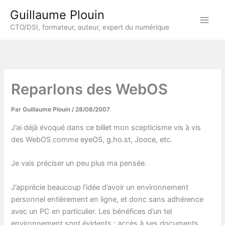
Aller
Guillaume Plouin
au
CTO/DSI, formateur, auteur, expert du numérique
contenu
Reparlons des WebOS
Par
Guillaume Plouin
/
28/08/2007
J’ai déjà évoqué dans
ce billet
mon scepticisme vis à vis
des WebOS comme
eyeOS
,
g.ho.st
,
Jooce
, etc.
Je vais préciser un peu plus ma pensée.
J’apprécie beaucoup l’idée d’avoir un environnement
personnel entièrement en ligne, et donc sans adhérence
avec un PC en particulier. Les bénéfices d’un tel
environnement sont évidents : accès à ses documents