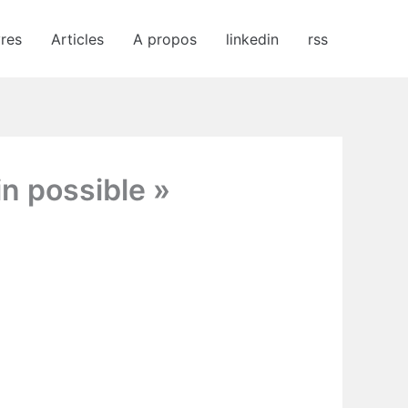
vres
Articles
A propos
linkedin
rss
in possible »