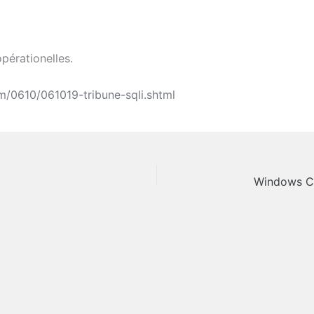
opérationelles.
om/0610/061019-tribune-sqli.shtml